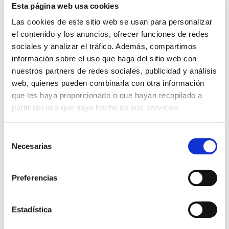
¿Qué es y cómo se
Esta página web usa cookies
diferencia de la
Las cookies de este sitio web se usan para personalizar
menstruación?
el contenido y los anuncios, ofrecer funciones de redes
sociales y analizar el tráfico. Además, compartimos
La fecundación del óvulo por parte del
información sobre el uso que haga del sitio web con
espermatozoide se produce, generalmente, en el
nuestros partners de redes sociales, publicidad y análisis
extremo distal de la trompa uterina. EL cigoto
web, quienes pueden combinarla con otra información
(óvulo fecundado) comienza entonces su tránsito
hacia la cavidad […]
que les haya proporcionado o que hayan recopilado a
partir del uso que haya hecho de sus servicios.
Leer más >
Selección
Necesarias
de
consentimiento
Preferencias
Estadística