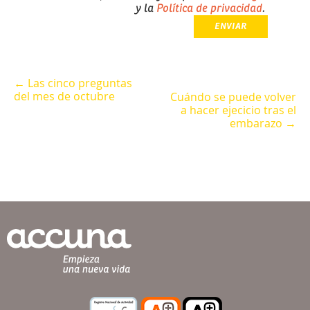
y la
Política de privacidad
.
← Las cinco preguntas
del mes de octubre
Cuándo se puede volver
a hacer ejecicio tras el
embarazo →