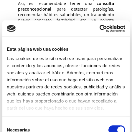
Así, es recomendable tener una
consulta
preconcepcional
para detectar patologías,
recomendar hábitos saludables, un tratamiento
previo concreto, fertilidad, etc. Se solicita
también una analítica general, mamografía,
control de presión arterial y una revisión
ginecológica. Estos serían algunos de los
requerimientos básicos en ese momento.
Si se detectase alguna enfermedad que
Esta página web usa cookies
desaconseje la gestación, deberemos valorar
Las cookies de este sitio web se usan para personalizar
riesgos y beneficios previamente a llevar a cabo
el tratamiento. Se tomará la decisión médica
el contenido y los anuncios, ofrecer funciones de redes
más adecuada para la paciente teniendo en
sociales y analizar el tráfico. Además, compartimos
cuenta además todos los parámetros
información sobre el uso que haga del sitio web con
anteriormente mencionados.
nuestros partners de redes sociales, publicidad y análisis
El
control del embarazo
es recomendable
hacerlo con especial interés y cuidado, pues los
web, quienes pueden combinarla con otra información
estados hipertensivos, la diabetes gestacional,
que les haya proporcionado o que hayan recopilado a
problemas tiroideos, etc, son más frecuente
partir del uso que haya hecho de sus servicios.
también en este rango de edad. Hay que
prestar atención a
aspectos biológicos
asociados a la edad materna y embarazo
y
Selección
tener en cuenta que gestar a estas edades tiene
Necesarias
de