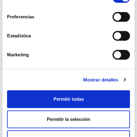
unas consideraciones especiales a tener en
cuenta.
consentimiento
Altamente recomendable es realizar un
Preferencias
seguimiento obstétrico por una unidad de alto
riesgo
. Tras el nacimiento, debemos realizar un
seguimiento de la madre y sobre todo si ha
habido alguna patología durante el embarazo.
Estadística
Si tiene cualquier duda al respecto,
nuestro
equipo de especialistas
en fertilidad te ayudará
en todo momento.
Marketing
Sabina Mira
embarazo
fecundación in vitro
fertilidad
Mostrar detalles
fiv
ovodonación
Permitir todas
Permitir la selección
No Comments