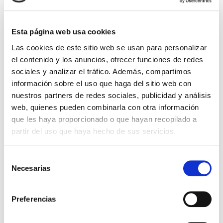
citología, ecografía, recuento folicular, etc),
cuestionario sobre antecedentes familiares,
evaluación de enfermedades infecciosas más
Esta página web usa cookies
frecuentes, estudio genético para descartar, en
la medida de lo posible, las enfermedades
Las cookies de este sitio web se usan para personalizar
hereditarias más comunes, grupo sanguíneo,
el contenido y los anuncios, ofrecer funciones de redes
Rh, hemograma completo, cariotipo, … Todo ello
sociales y analizar el tráfico. Además, compartimos
nos acerca a cumplir nuestro objetivo: traer al
información sobre el uso que haga del sitio web con
mundo a un bebé sano.
nuestros partners de redes sociales, publicidad y análisis
ASIGNACIÓN PERSONALIZADA
web, quienes pueden combinarla con otra información
ENTRE LA DONANTE DE
que les haya proporcionado o que hayan recopilado a
ÓVULOS Y LA MADRE
partir del uso que haya hecho de sus servicios.
RECEPTORA
Selección
Necesarias
de
La legislación española contempla los criterios
consentimiento
que se deben seguir en la selección de la
donante. Este emparejamiento entre receptora
Preferencias
y donante debe tener la mayor similitud
fenotípica (raza, color de piel, color de ojos, color
de pelo, …) e inmunológica (grupo sanguíneo y