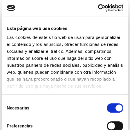
donación de óvulos “son muy elevadas”:
en un
primer ciclo se llega a un 60% hasta alcanzar el
90% en los siguientes intentos
. Normalmente,
esto se debe a la juventud de las donantes y a
que están sanas, por lo que sus óvulos son
Esta página web usa cookies
idóneos para tal fin.
En la ovodonación se emplean
ovocitos
Las cookies de este sitio web se usan para personalizar
donados siempre de forma anónima
y son
el contenido y los anuncios, ofrecer funciones de redes
fertilizados con semen conyugal. Si se desea ser
madre soltera, se realizaría con semen de un
sociales y analizar el tráfico. Además, compartimos
donante. Hay que tener en cuenta que los
información sobre el uso que haga del sitio web con
donantes son seleccionados de manera rigurosa
nuestros partners de redes sociales, publicidad y análisis
y pasan diversos estudios médicos.
web, quienes pueden combinarla con otra información
Asimismo, es complicado saber el número de
intentos que necesitará una paciente para
que les haya proporcionado o que hayan recopilado a
lograr quedarse embarazada, ya que depende
partir del uso que haya hecho de sus servicios.
de varios factores. No obstante, dada la elevada
probabilidad de ser madre con esta técnica no
hay que desanimarse, pues seguramente que
Selección
solo requiera unos intentos más.
Necesarias
de
Cualquier duda que tengáis sobre la
consentimiento
ovodonación, en
Accuna
estaremos encantad@s
de resolvérosla, tanto si eres donante como
Preferencias
receptora de óvulos. Y recuerda que la
primera