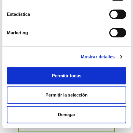
consulta de fertilidad es gratuita
.
Estadística
embarazo
fertilidad
ovodonación
óvulos
ser madre
Marketing
Mostrar detalles
Permitir todas
No Comments
Permitir la selección
Deja un comentario
Denegar
Nombre
(obligatorio)