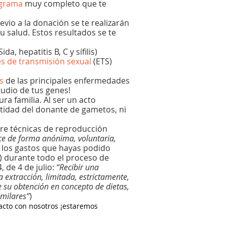
grama
muy completo que te
vio a la donación se te realizarán
 salud. Estos resultados se te
, hepatitis B, C y sífilis)
 de transmisión sexual
(ETS)
s
de las principales enfermedades
tudio de tus genes!
a familia. Al ser un acto
ntidad del donante de gametos, ni
bre técnicas de reproducción
ice de forma anónima, voluntaria,
 los gastos que hayas podido
.) durante todo el proceso de
 de 4 de julio:
“Recibir una
 extracción, limitada, estrictamente,
e su obtención en concepto de dietas,
imilares”
)
tacto con nosotros ¡estaremos