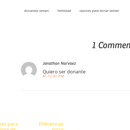
donantes semen
fertilidad
razones para donar semen
1 Commen
Jonathan Narvaez
Quiero ser donante
AT 12:41 PM
es para
Diferencias
ante de
entre