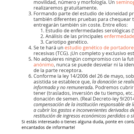
movilidad, número y morfología. Un
semino
realizaremos gratuitamente.
Formando parte del estudio de idoneidad pre
también diferentes pruebas para chequear tu
entregarán también sin coste. Entre ellos:
Estudio de enfermedades serológicas (Sida
Análisis de las principales
enfermedades
Cariotipo genético.
Se te hará un
estudio genético de portadore
recesivas (TCG). ¡Un completo y exclusivo es
No adquieres ningún compromiso con la futur
anónimo
, nunca se puede desvelar ni la ide
de la parte receptora.
Conforme la ley 14/2006 del 26 de mayo, so
asistida se establece que,
la donación se real
informada y no remunerad
a. Podremos cubrir
tener (traslados, inversión de tu tiempo, etc
donación de semen. (Real Decreto-ley 9/2014,
compensación de la institución responsable de la
a cubrir los gastos e inconvenientes derivados d
restitución de ingresos económicos perdidos o s
Si estás interesado o tienes alguna duda, ponte en con
encantados de informarte!