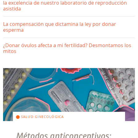
la excelencia de nuestro laboratorio de reproducción
asistida
La compensación que dictamina la ley por donar
esperma
¿Donar óvulos afecta a mi fertilidad? Desmontamos los
mitos
SALUD GINECOLÓGICA
Métodos anticonceptivos: