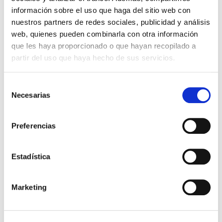
información sobre el uso que haga del sitio web con
nuestros partners de redes sociales, publicidad y análisis
web, quienes pueden combinarla con otra información
que les haya proporcionado o que hayan recopilado a
partir del uso que haya hecho de sus servicios.
Selección
Necesarias
de
consentimiento
ACTUALIDAD, SALUD GINECOLÓGICA
Preferencias
¿Qué es el DIU y cuáles son
Estadística
sus ventajas?
Marketing
Los DIU ( dispositivo intrauterino), son dispositivos
de pequeño tamaño que se utilizan
como anticonceptivo. Es uno de los métodos
contraceptivos más utilizados a nivel mundial.