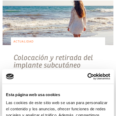
ACTUALIDAD
Colocación y retirada del
implante subcutáneo
anticonceptivo
El implante subcutáneo es un método
anticonceptivo hormonal que libera progesterona
y consta de una varilla precargada blanda y
Esta página web usa cookies
flexible con un tamaño de 4 cm de longitud y 2 […]
Las cookies de este sitio web se usan para personalizar
Leer más >
el contenido y los anuncios, ofrecer funciones de redes
sociales y analizar el tráfico. Además, compartimos