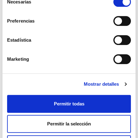
Necesarias
de
ovulación.
Implante subdérmico
: Consiste en la
consentimiento
aplicación debajo de la piel del
Preferencias
brazo de una varilla que secreta de
forma continuada sólo
progesterona. Tiene una durante de
3 años.
Estadística
DIU (Dispositivo IntraUterino)
: Se trata
de un método de larga duración ya
que se suele mantener hasta 5
Marketing
años. Precisa ser colocado por un
ginecólog@ y los hay de dos tipos:
hormonal con una duración de 3-5
años y de cobre con una duración
Mostrar detalles
de 5 años y que no contiene
hormonas.
Como hemos visto, existen múltiples métodos
Permitir todas
anticonceptivos y cada uno de ellos, puede estar
indicado para una paciente en concreto según
su edad, historia clínica particular, deseo
Permitir la selección
genésico a corto o largo plazo así como estilo de
vida, por lo que si estás buscando el