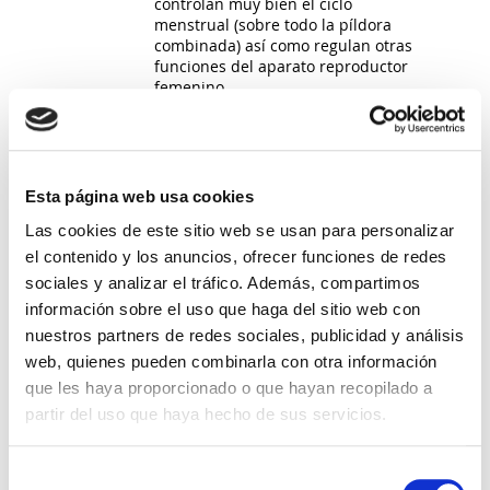
controlan muy bien el ciclo
menstrual (sobre todo la píldora
combinada) así como regulan otras
funciones del aparato reproductor
femenino.
Parche transdérmico
: Consiste en la
aplicación de un adhesivo sobre la
piel que libera hormonas
combinadas. Debe aplicarse sobre
la piel limpia, seca y sin lesiones o
Esta página web usa cookies
vello durante 3 semanas cambiando
Las cookies de este sitio web se usan para personalizar
el parche cada semana.
Anillo vaginal
: Consiste en la
el contenido y los anuncios, ofrecer funciones de redes
aplicación de un dispositivo flexible
sociales y analizar el tráfico. Además, compartimos
y transparente en la vagina. Este
información sobre el uso que haga del sitio web con
libera de forma continuada
estrógenos y progesterona durante
nuestros partners de redes sociales, publicidad y análisis
3 semanas. Pasado este tiempo se
web, quienes pueden combinarla con otra información
retira y tras la semana de descanso,
que les haya proporcionado o que hayan recopilado a
se puede colocar uno nuevo.
partir del uso que haya hecho de sus servicios.
Inyección de progestina
: Consiste en
la inyección intramuscular de
progesterona todos los meses o
Selección
cada 3 meses con el fin de evitar la