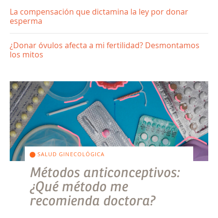
La compensación que dictamina la ley por donar
esperma
¿Donar óvulos afecta a mi fertilidad? Desmontamos
los mitos
SALUD GINECOLÓGICA
Métodos anticonceptivos:
¿Qué método me
recomienda doctora?