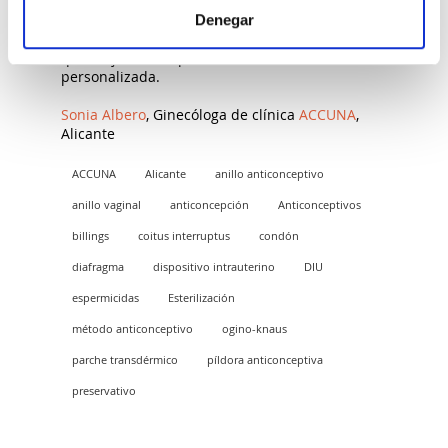
anticonceptivo ideal para ti, déjate asesorar por
nuestro equipo de especialistas en clínica
Denegar
Accuna. Te ayudaremos a encontrar el método
que mejor se adapte a ti de forma
personalizada.
Sonia Albero
, Ginecóloga de clínica
ACCUNA
,
Alicante
ACCUNA
Alicante
anillo anticonceptivo
anillo vaginal
anticoncepción
Anticonceptivos
billings
coitus interruptus
condón
diafragma
dispositivo intrauterino
DIU
espermicidas
Esterilización
método anticonceptivo
ogino-knaus
parche transdérmico
píldora anticonceptiva
preservativo