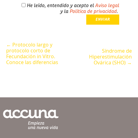
He leído, entendido y acepto el
Aviso legal
y la
Política de privacidad
.
← Protocolo largo y
protocolo corto de
Síndrome de
Fecundación in Vitro.
Hiperestimulación
Conoce las diferencias
Ovárica (SHO) →