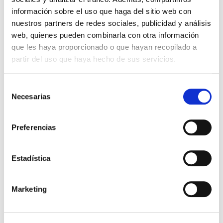
información sobre el uso que haga del sitio web con
nuestros partners de redes sociales, publicidad y análisis
web, quienes pueden combinarla con otra información
que les haya proporcionado o que hayan recopilado a
partir del uso que haya hecho de sus servicios.
Selección
Necesarias
de
consentimiento
YA ESTOY EMBARAZADA
Preferencias
Preparación al parto: ¿qué
Estadística
indicaciones debo seguir?
Marketing
El tercer trimestre de embarazo se llena de dudas
y de temores para las embarazadas. El momento
de dar a luz está cada día más cerca y las mujeres
quieren […]