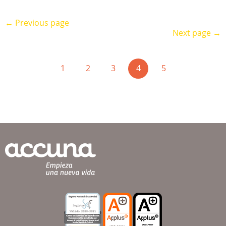
← Previous page
Next page →
(current)
1
2
3
4
5