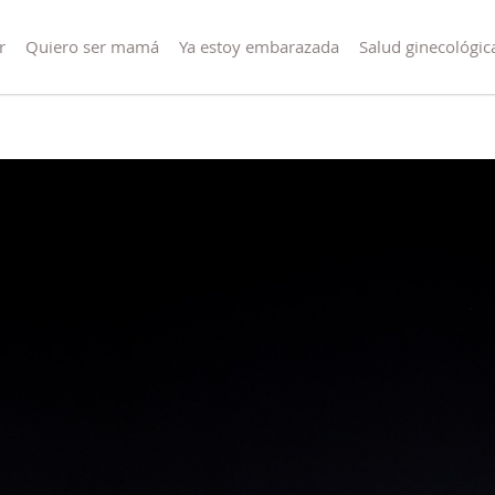
r
Quiero ser mamá
Ya estoy embarazada
Salud ginecológic