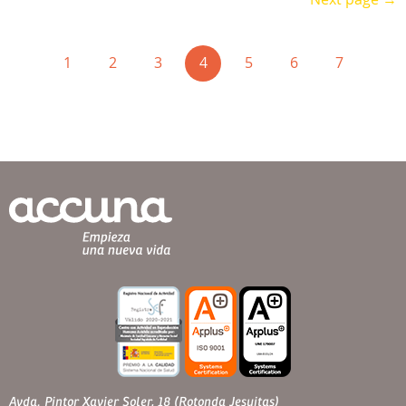
(current)
1
2
3
4
5
6
7
Avda. Pintor Xavier Soler, 18 (Rotonda Jesuitas)