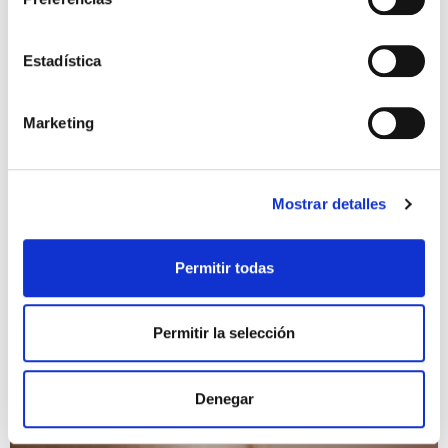
TCG, ¿qué es y cuándo
Estadística
realizarlo?
¿Qué es el Test de compatibilidad genética o TCG?
Marketing
El TCG (Test de compatibilidad genética), o
también conocido como “Screening
Preconcepcional de enfermedades Recesivas”, es
un análisis que nos sirve […]
Mostrar detalles
Leer más >
Permitir todas
Permitir la selección
Denegar