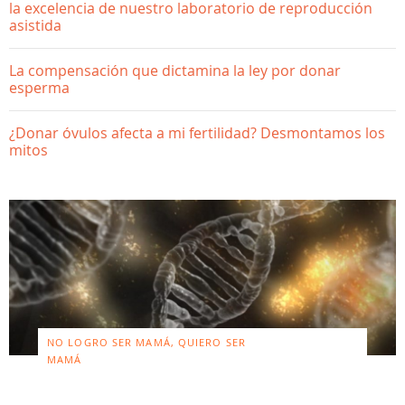
la excelencia de nuestro laboratorio de reproducción
asistida
La compensación que dictamina la ley por donar
esperma
¿Donar óvulos afecta a mi fertilidad? Desmontamos los
mitos
NO LOGRO SER MAMÁ, QUIERO SER
MAMÁ