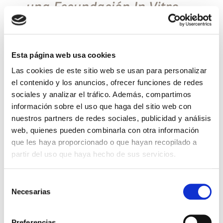
una Fecundación In Vitro
¿Qué es una FIV? Es un tratamiento de fertilidad
(fecundación in vitro). Consiste en la estimulación
ovárica de la mujer, para mediante una punción
Esta página web usa cookies
ovárica extraer los ovocitos y poder […]
Las cookies de este sitio web se usan para personalizar
Leer más >
el contenido y los anuncios, ofrecer funciones de redes
sociales y analizar el tráfico. Además, compartimos
información sobre el uso que haga del sitio web con
nuestros partners de redes sociales, publicidad y análisis
web, quienes pueden combinarla con otra información
que les haya proporcionado o que hayan recopilado a
partir del uso que haya hecho de sus servicios.
Selección
Necesarias
de
consentimiento
ACTUALIDAD, QUIERO SER MAMÁ
Preferencias