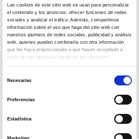
Las cookies de este sitio web se usan para personalizar
Por primera vez en la historia la media de edad a
el contenido y los anuncios, ofrecer funciones de redes
la que las mujeres son madres en Alicante ha
sociales y analizar el tráfico. Además, compartimos
superado la línea de los treinta años, según datos
del […]
información sobre el uso que haga del sitio web con
nuestros partners de redes sociales, publicidad y análisis
Leer más >
web, quienes pueden combinarla con otra información
que les haya proporcionado o que hayan recopilado a
partir del uso que haya hecho de sus servicios.
Selección
Necesarias
de
consentimiento
Preferencias
Estadística
Marketing