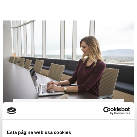
QUIERO SER MAMÁ
Trabajo y maternidad
estival en Alicante
Esta página web usa cookies