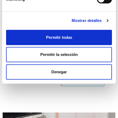
QUIERO SER MAMÁ
Mostrar detalles
El rol del personal de
enfermería en reproducción
Permitir todas
asistida
Son muchas las personas que acuden a clínicas
Permitir la selección
especializadas por problemas de fertilidad. Ese
primer contacto está lleno de dudas,
incertidumbre, miedos y temores… pero
Denegar
tranquilos. Para ello está el […]
Leer más >