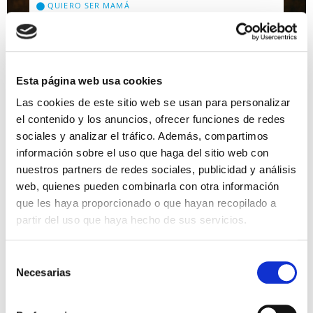
QUIERO SER MAMÁ
¿Afecta el estrés a la
fertilidad?
Esta página web usa cookies
Antes de contestar a esta pregunta que ha
Las cookies de este sitio web se usan para personalizar
suscitado tanta controversia y debate durante
el contenido y los anuncios, ofrecer funciones de redes
tantos años, dejaremos claros ciertos conceptos.
sociales y analizar el tráfico. Además, compartimos
FERTILIDAD Se denomina fertilidad a la capacidad
información sobre el uso que haga del sitio web con
de concebir o […]
nuestros partners de redes sociales, publicidad y análisis
Leer más >
web, quienes pueden combinarla con otra información
que les haya proporcionado o que hayan recopilado a
partir del uso que haya hecho de sus servicios.
Selección
Necesarias
de
consentimiento