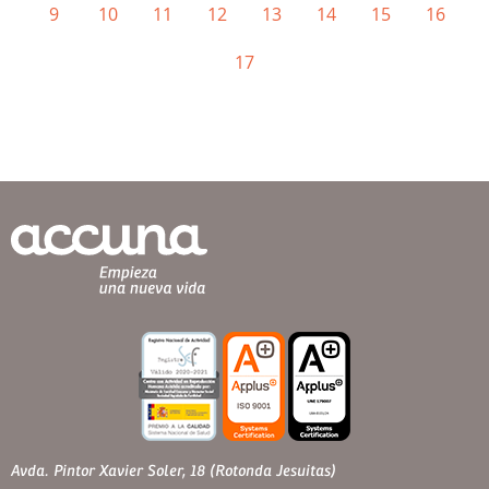
9
10
11
12
13
14
15
16
17
Avda. Pintor Xavier Soler, 18 (Rotonda Jesuitas)