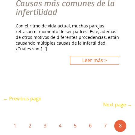
Causas más comunes de la
infertilidad
Con el ritmo de vida actual, muchas parejas
retrasan el momento de ser padres. Este, además
de otros motivos de diferentes procedencias, están
causando múltiples causas de la infertilidad.
¿Cuáles son […]
Leer más >
← Previous page
Next page →
(curre
1
2
3
4
5
6
7
8