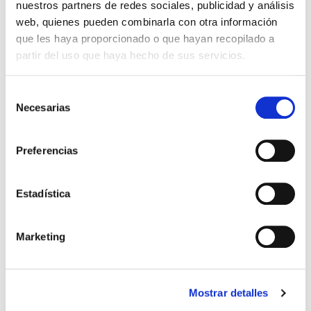
nuestros partners de redes sociales, publicidad y análisis
tratamientos de fertilidad:
web, quienes pueden combinarla con otra información
un proceso sencillo
que les haya proporcionado o que hayan recopilado a
partir del uso que haya hecho de sus servicios.
En accuna sabemos lo importante que es para las
parejas que requieren de un tratamiento de
fertilidad, conseguir el ansiado embarazo y el
Selección
esfuerzo económico que ello supone. Desde clínica
Necesarias
de
[…]
consentimiento
Leer más >
Preferencias
Estadística
Marketing
Mostrar detalles