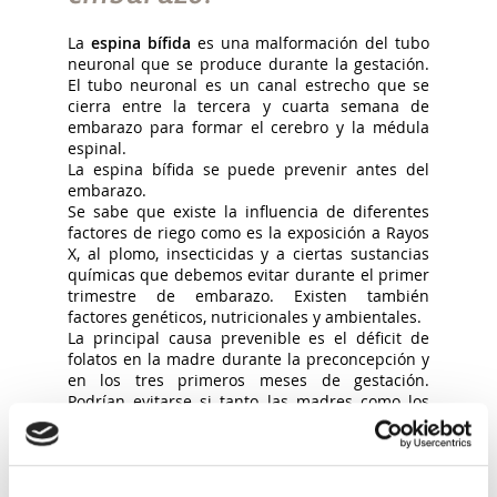
La
espina bífida
es una malformación del tubo
neuronal que se produce durante la gestación.
El tubo neuronal es un canal estrecho que se
cierra entre la tercera y cuarta semana de
embarazo para formar el cerebro y la médula
espinal.
La espina bífida se puede prevenir antes del
embarazo.
Se sabe que existe la influencia de diferentes
factores de riego como es la exposición a Rayos
X, al plomo, insecticidas y a ciertas sustancias
químicas que debemos evitar durante el primer
trimestre de embarazo. Existen también
factores genéticos, nutricionales y ambientales.
La principal causa prevenible es el déficit de
folatos en la madre durante la preconcepción y
en los tres primeros meses de gestación.
Podrían evitarse si tanto las madres como los
padres tomaran 0,4 miligramos de ácido fólico
antes del embarazo, lo ideal es empezar entre
el tercer y el sexto mes anteriores a la
gestación. La madre deberá tomarlo durante el