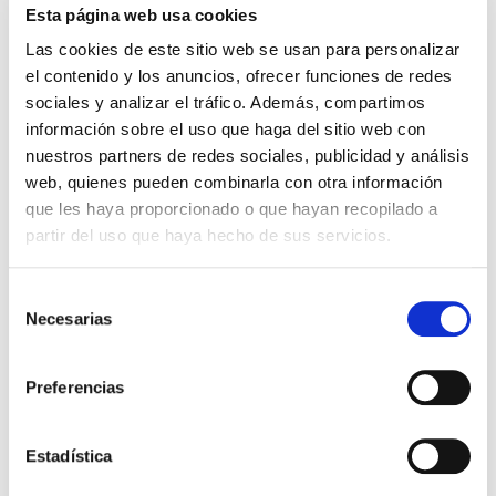
primer trimestre de gestación, que es cuando se
Esta página web usa cookies
forma el tubo neural.
Las cookies de este sitio web se usan para personalizar
A todas las embarazadas se les hace una
prueba llamada triple screening, para saber si
el contenido y los anuncios, ofrecer funciones de redes
el feto tiene riesgos de sufrir malformaciones
sociales y analizar el tráfico. Además, compartimos
en el tubo neural y otras malformaciones
información sobre el uso que haga del sitio web con
genéticas.
Si el resultado da un nivel alto, se considera que
nuestros partners de redes sociales, publicidad y análisis
hay riesgo y se recomienda hacer una ecografía
web, quienes pueden combinarla con otra información
de alta resolución y una amniocentesis para
que les haya proporcionado o que hayan recopilado a
poder diagnosticar la enfermedad.
partir del uso que haya hecho de sus servicios.
Resumiendo, cuando queramos o nos ilusione la
idea de ser madre, sería conveniente visitar a
nuestro ginecólogo e iniciar la pauta diaria de
Selección
ácido fólico, asegurarnos que hemos sido
Necesarias
de
responsables por nuestra parte, con la idea de
darle lo mejor a nuestro bebé.
consentimiento
Equipo médico y de enfermería de Accuna
Preferencias
ACCUNA
ácido fólico
embarazo
Espina bífida
prevención
Estadística