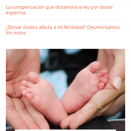
La compensación que dictamina la ley por donar
esperma
¿Donar óvulos afecta a mi fertilidad? Desmontamos
los mitos