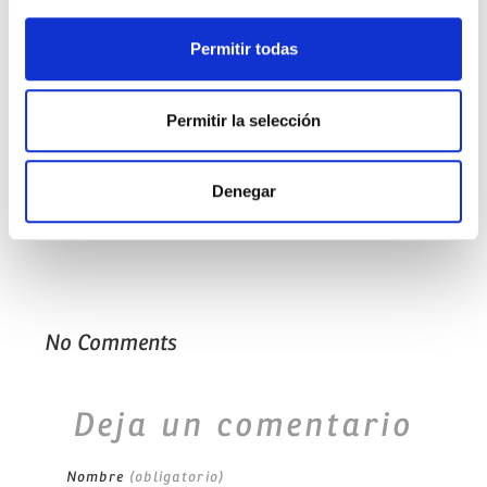
probabilidad de tener un hijo sano y libre
de enfermedades hereditarias, con
tratamientos que lo completan como el
Permitir todas
Diagnóstico Genético Preimplantacional
(DGP).
Permitir la selección
fertilidad
fiv
madres
maternidad
vitrificación
vitrificación de óvulos
Denegar
No Comments
Deja un comentario
Nombre
(obligatorio)