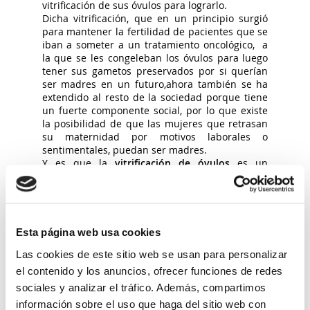
vitrificación de sus óvulos para lograrlo.
Dicha vitrificación, que en un principio surgió
para mantener la fertilidad de pacientes que se
iban a someter a un tratamiento oncológico, a
la que se les congeleban los óvulos para luego
tener sus gametos preservados por si querían
ser madres en un futuro,ahora también se ha
extendido al resto de la sociedad porque tiene
un fuerte componente social, por lo que existe
la posibilidad de que las mujeres que retrasan
su maternidad por motivos laborales o
sentimentales, puedan ser madres.
Y es que la
vitrificación de óvulos
es un
procedimiento muy semejante a la
fecundación
in vitro (FIV)
, que consiste fundamentalmente
en dar a la paciente medicación estimuladora
durante 10 días y después se extraen los óvulos
por punción ovárica, que requiere una suave
Esta página web usa cookies
anestesia. Después, estos óvulos se congelan de
Las cookies de este sitio web se usan para personalizar
una forma especial (vitrifican) y se conservan en
nitrógeno líquido todo el tiempo que se desee.
el contenido y los anuncios, ofrecer funciones de redes
Para si en un futuro se quieren utilizar, poder
sociales y analizar el tráfico. Además, compartimos
descongelarlos y fecundarlos con
información sobre el uso que haga del sitio web con
espermatozoides del cónyuge o del donante.