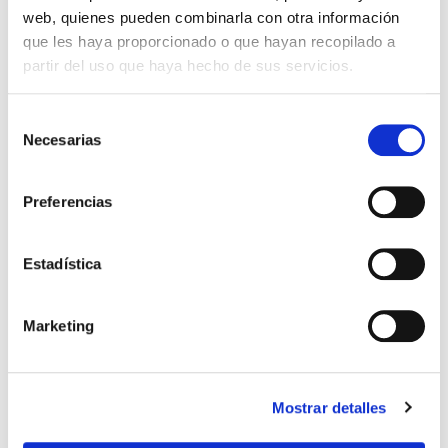
web, quienes pueden combinarla con otra información
que les haya proporcionado o que hayan recopilado a
partir del uso que haya hecho de sus servicios.
Selección
Necesarias
de
consentimiento
Preferencias
FERTILIDAD MASCULINA
Estadística
Andropausia o menopausia
masculina
Marketing
Mucho hemos oído hablar sobre la menopausia
femenina pero, ¿Qué hay de la masculina? La
Mostrar detalles
andropausia, también conocida como menopausia
masculina, es el proceso por el cual las