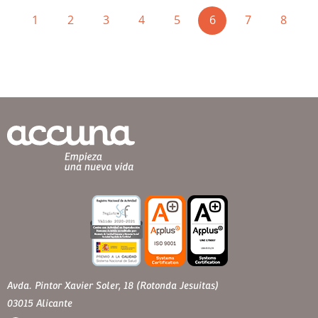
(current)
1
2
3
4
5
6
7
8
Avda. Pintor Xavier Soler, 18 (Rotonda Jesuitas)
03015 Alicante