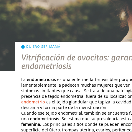
QUIERO SER MAMÁ
Vitrificación de ovocitos: gar
endometriosis
La
endometriosis
es una enfermedad «invisible» porque e
lamentablemente la padecen muchas mujeres que ven af
síntomas limitantes que causa. Se trata de una patologí
presencia de tejido endometrial fuera de su localización
endometrio
es el tejido glandular que tapiza la cavidad
descama y forma parte de la menstruación.
Cuando ese tejido endometrial, también se encuentra fu
una
endometriosis
. Se estima que su prevalencia esta 
femenina
. Los principales sitios donde se pueden encon
superficie del útero, trompas uterina, ovarios, peritoneo,