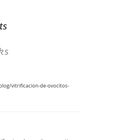
ts
ks
log/vitrificacion-de-ovocitos-