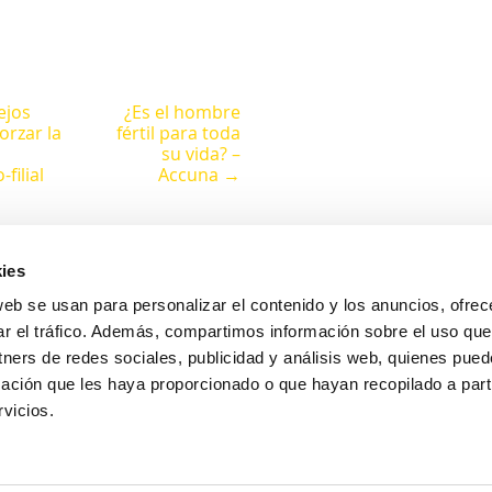
ejos
¿Es el hombre
orzar la
fértil para toda
su vida? –
filial
Accuna →
ies
web se usan para personalizar el contenido y los anuncios, ofrec
ar el tráfico. Además, compartimos información sobre el uso que
Avda. Pintor Xavier Soler, 18 (Rotonda Jesuitas)
tners de redes sociales, publicidad y análisis web, quienes pue
03015 Alicante
ación que les haya proporcionado o que hayan recopilado a parti
vicios.
965126690
673665345
hola@accuna.es