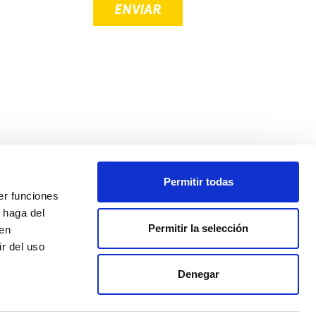
Permitir todas
er funciones
 haga del
Política de privacidad
Permitir la selección
den
Aviso legal
r del uso
Política de cookies
Nº de Registro de Establecimiento Sanitario: 8607
Denegar
Todos los derechos reservados