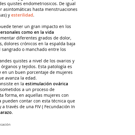
es quistes endometriosicos. De igual
er asintomáticas hasta menstruaciones
sas) y
esterilidad
.
 puede tener un gran impacto en los
personales como en la vida
mentar diferentes grados de dolor,
 dolores crónicos en la espalda baja
 el sangrado o manchado entre los
des quistes a nivel de los ovarios y
órganos y tejidos. Esta patología es
 y en un buen porcentaje de mujeres
ue avanza la edad.
nsiste en la
estimulación ovárica
n sometidos a un proceso de
sta forma, en aquellas mujeres con
a pueden contar con esta técnica que
 a través de una FIV ( Fecundación In
arazo
.
ficación