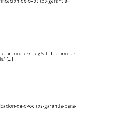
rificacion-de-ovocitos-garantia-
c: accuna.es/blog/vitrificacion-de-
s/ […]
ficacion-de-ovocitos-garantia-para-