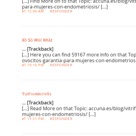
[…] Find More on to that Topic: accuna.es/blog/vit
para-mujeres-con-endometriosis/ […]
AT 12:00 AM
RESPONDER
Xổ Số Mới Nhất
… [Trackback]
[…] Here you can find 59167 more Info on that Topi
ovocitos-garantia-para-mujeres-con-endometriosi
AT 10:16 PM
RESPONDER
รับทำแพคเกจจิ้ง
… [Trackback]
[…] Read More on that Topic: accuna.es/blog/vitri
mujeres-con-endometriosis/ […]
AT 11:51 PM
RESPONDER