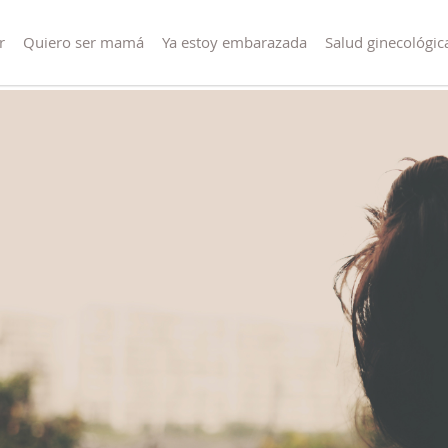
r
Quiero ser mamá
Ya estoy embarazada
Salud ginecológic