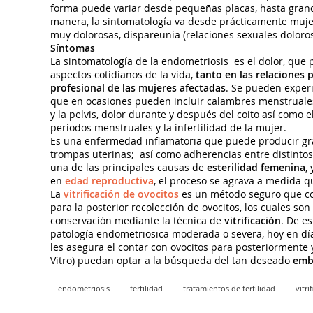
forma puede variar desde pequeñas placas, hasta grand
manera, la sintomatología va desde prácticamente muj
muy dolorosas, dispareunia (relaciones sexuales doloro
Síntomas
La sintomatología de la endometriosis es el dolor, que
aspectos cotidianos de la vida,
tanto en las relaciones 
profesional de las mujeres afectadas
. Se pueden experi
que en ocasiones pueden incluir calambres menstruales,
y la pelvis, dolor durante y después del coito así como
periodos menstruales y la infertilidad de la mujer.
Es una enfermedad inflamatoria que puede producir gran
trompas uterinas; así como adherencias entre distintos 
una de las principales causas de
esterilidad femenina
,
en
edad reproductiva
, el proceso se agrava a medida q
La
vitrificación de ovocitos
es un método seguro que co
para la posterior recolección de ovocitos, los cuales so
conservación mediante la técnica de
vitrificación
. De e
patología endometriosica moderada o severa, hoy en dí
les asegura el contar con ovocitos para posteriormente y
Vitro) puedan optar a la búsqueda del tan deseado
emb
endometriosis
fertilidad
tratamientos de fertilidad
vitri