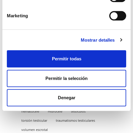
Infección
Lesión escrotal
Marketing
Pérdida del escroto
Dolor crónico
El Hidrocele no afecta directamente a la
fertilidad
, pero puede ser un síntoma de otros
Mostrar detalles
factores que sí influyan en la fertilidad.
Es importante realizar una autopalpación
Permitir todas
escrotal ante cualquier cambio de tamaño que
observemos y ponerse en contacto con el
urólogo para un diagnóstico precoz de posibles
Permitir la selección
patologías.
Equipo médico y de enfermería de
ACCUNA
Denegar
ecografía escrotal
escroto
fertilidad
hematocele
Hidrocele
testículos
torsión testicular
traumatismos testiculares
volumen escrotal