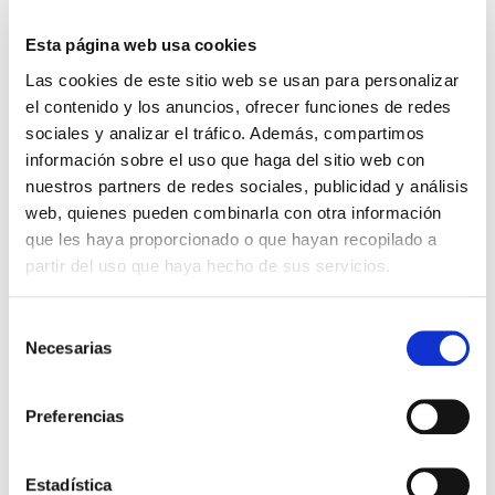
cirugía existe otra alternativa:
Esta página web usa cookies
Aspiración
: se aspira el líquido escrotal.
Aumenta el riesgo de
hematocele
(sangre
Las cookies de este sitio web se usan para personalizar
acumulada en los testículos) y mayor riesgo de
el contenido y los anuncios, ofrecer funciones de redes
infección.
sociales y analizar el tráfico. Además, compartimos
Con esta técnica hay más probabilidad de
información sobre el uso que haga del sitio web con
recidivas.
nuestros partners de redes sociales, publicidad y análisis
web, quienes pueden combinarla con otra información
Tras la aspiración se suele realizar a los
que les haya proporcionado o que hayan recopilado a
pacientes la
Escleroterapia
:
es una inyección de
una solución esclerosante que se inyecta tras la
partir del uso que haya hecho de sus servicios.
aspiración para conseguir un mayor éxito del
tratamiento y se repite cada vez que el
Hidrocele es recurrente.
Selección
¿Cuáles son las posibles
Necesarias
de
complicaciones relacionadas con un
consentimiento
hidrocele?
Preferencias
Las posibles complicaciones más comunes en
este tipo de cirugías son:
Hematocele (acúmulo de sangre en el
Estadística
escroto)