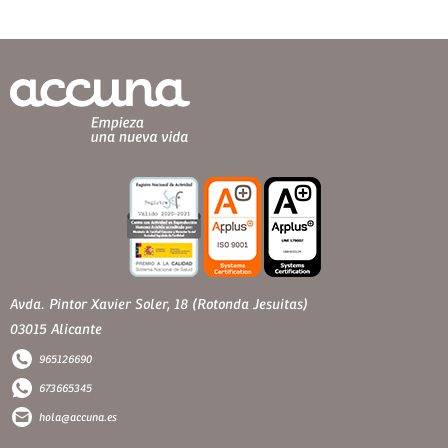
Avda. Pintor Xavier Soler, 18 (Rotonda Jesuitas)
03015 Alicante
965126690
673665345
hola@accuna.es