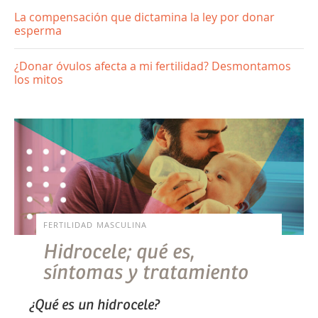
La compensación que dictamina la ley por donar
esperma
¿Donar óvulos afecta a mi fertilidad? Desmontamos
los mitos
FERTILIDAD MASCULINA
Hidrocele; qué es,
síntomas y tratamiento
¿Qué es un hidrocele?