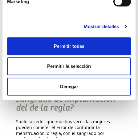
Marketing
Mostrar detalles
Permitir todas
Permitir la selección
ACTUALIDAD, SALUD GINECOLÓGICA
Denegar
¿Cómo diferenciar el
sangrado de implantación
del de la regla?
Suele suceder que muchas veces las mujeres
pueden cometer el error de confundir la
menstruación, o regla, con el sangrado por