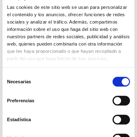
Las cookies de este sitio web se usan para personalizar
el contenido y los anuncios, ofrecer funciones de redes
sociales y analizar el tráfico. Además, compartimos
información sobre el uso que haga del sitio web con
nuestros partners de redes sociales, publicidad y análisis
web, quienes pueden combinarla con otra información
que les haya proporcionado o que hayan recopilado a
partir del uso que haya hecho de sus servicios.
ACTUALIDAD, QUIERO SER MAMÁ
Selección
¿Qué es un blastocisto?
Necesarias
de
consentimiento
Tras la fecundación del óvulo, el embrión con
desarrollo normal tendrá entre 6 y 10 células. En
Preferencias
torno al quinto o sexto día, el óvulo fecundado
recibe el nombre de […]
Estadística
Leer más >