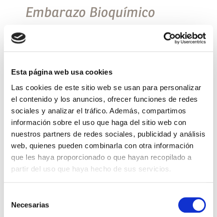
Embarazo Bioquímico
Definimos embarazo bioquímico como la
obtención de una β-HCG (hormona del embarazo)
en sangre positiva. Se trata de un término
relativamente reciente y común dentro de la
medicina reproductiva ya que […]
Esta página web usa cookies
Las cookies de este sitio web se usan para personalizar
Leer más >
el contenido y los anuncios, ofrecer funciones de redes
sociales y analizar el tráfico. Además, compartimos
información sobre el uso que haga del sitio web con
nuestros partners de redes sociales, publicidad y análisis
web, quienes pueden combinarla con otra información
que les haya proporcionado o que hayan recopilado a
partir del uso que haya hecho de sus servicios.
Selección
Necesarias
de