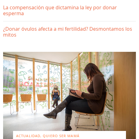
La compensación que dictamina la ley por donar
esperma
¿Donar óvulos afecta a mi fertilidad? Desmontamos los
mitos
ACTUALIDAD, QUIERO SER MAMÁ