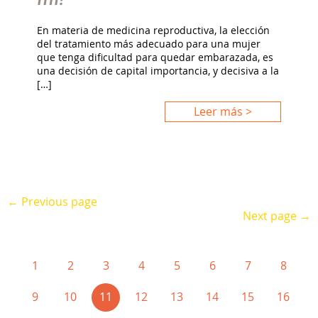
En materia de medicina reproductiva, la elección
del tratamiento más adecuado para una mujer
que tenga dificultad para quedar embarazada, es
una decisión de capital importancia, y decisiva a la
[…]
Leer más >
← Previous page
Next page →
1
2
3
4
5
6
7
8
(current)
9
10
11
12
13
14
15
16