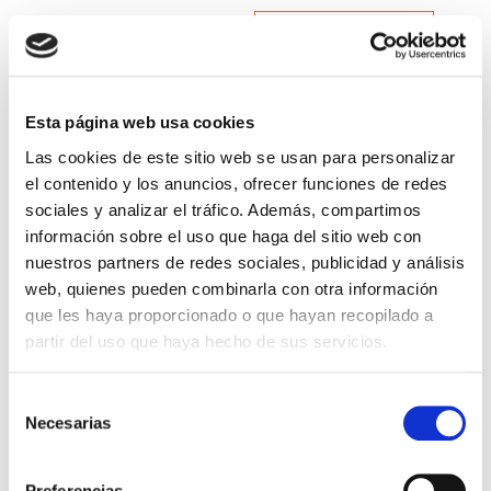
Leer más >
Esta página web usa cookies
Las cookies de este sitio web se usan para personalizar
el contenido y los anuncios, ofrecer funciones de redes
sociales y analizar el tráfico. Además, compartimos
información sobre el uso que haga del sitio web con
nuestros partners de redes sociales, publicidad y análisis
web, quienes pueden combinarla con otra información
que les haya proporcionado o que hayan recopilado a
QUIERO SER MAMÁ
partir del uso que haya hecho de sus servicios.
¿Qué pruebas determinan si
Selección
soy fértil?
Necesarias
de
consentimiento
En la sociedad actual, la maternidad cada vez se
Preferencias