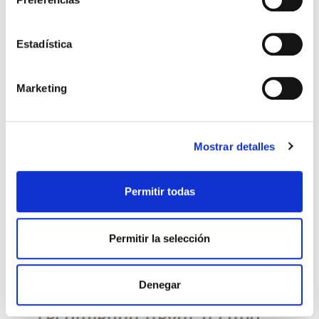
retrasa más por distintos motivos. Es un hecho
que va en aumento. A partir de los 35 años, las
posibilidades de […]
Estadística
Leer más >
Marketing
Mostrar detalles
Permitir todas
Permitir la selección
QUIERO SER MAMÁ
Denegar
¿Cuántos intentos se
recomienda llevar a cabo