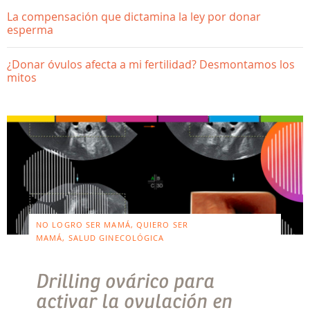
La compensación que dictamina la ley por donar
esperma
¿Donar óvulos afecta a mi fertilidad? Desmontamos los
mitos
NO LOGRO SER MAMÁ, QUIERO SER
MAMÁ, SALUD GINECOLÓGICA
Drilling ovárico para
activar la ovulación en