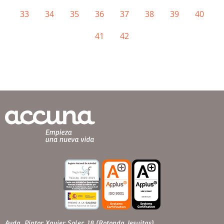
33
34
35
36
37
38
39
40
41
42
Avda. Pintor Xavier Soler, 18 (Rotonda Jesuitas)