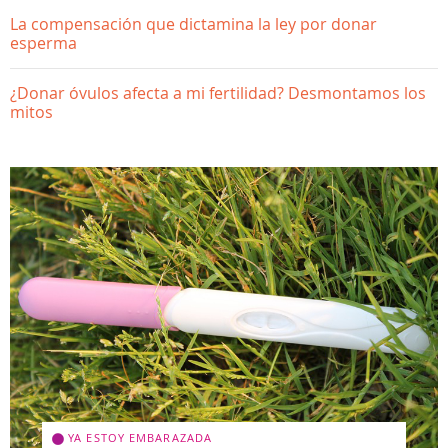
La compensación que dictamina la ley por donar
esperma
¿Donar óvulos afecta a mi fertilidad? Desmontamos los
mitos
YA ESTOY EMBARAZADA