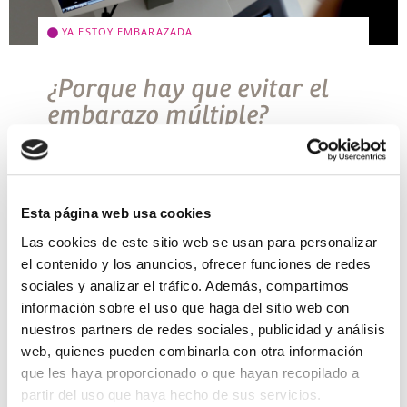
YA ESTOY EMBARAZADA
¿Porque hay que evitar el
embarazo múltiple?
No siempre es cierto el dicho de que «dos son
mejor que uno». Por definición el embarazo
múltiple se entiende como el desarrollo
simultaneo en el útero de dos o […]
Esta página web usa cookies
Leer más >
Las cookies de este sitio web se usan para personalizar
el contenido y los anuncios, ofrecer funciones de redes
sociales y analizar el tráfico. Además, compartimos
información sobre el uso que haga del sitio web con
nuestros partners de redes sociales, publicidad y análisis
web, quienes pueden combinarla con otra información
que les haya proporcionado o que hayan recopilado a
partir del uso que haya hecho de sus servicios.