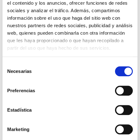
el contenido y los anuncios, ofrecer funciones de redes
sociales y analizar el tráfico. Además, compartimos
información sobre el uso que haga del sitio web con
nuestros partners de redes sociales, publicidad y análisis
web, quienes pueden combinarla con otra información
que les haya proporcionado o que hayan recopilado a
QUIERO SER MAMÁ
partir del uso que haya hecho de sus servicios.
¿Qué es y cuándo se
Selección
produce la implantación
Necesarias
de
embrionaria? (ventana de
consentimiento
implantación)
Preferencias
En la implantación embrionaria, el embrión se
adhiere al endometrio para dar lugar a la
Estadística
gestación. La ventana de implantación se da
cuando embrión y endometrio están preparados.
Muchas mujeres […]
Marketing