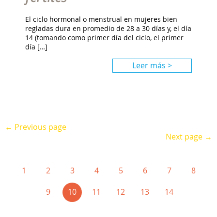
El ciclo hormonal o menstrual en mujeres bien
regladas dura en promedio de 28 a 30 días y, el día
14 (tomando como primer día del ciclo, el primer
día […]
Leer más >
← Previous page
Next page →
1
2
3
4
5
6
7
8
(current)
9
10
11
12
13
14