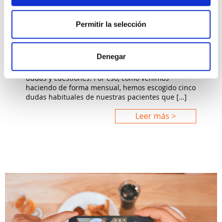
Las cinco dudas del mes de
Permitir la selección
diciembre
Denegar
Cuando hablamos de reproducción asistida,
ginecología o maternidad surgen multitud de
dudas y cuestiones. Por eso, como venimos
haciendo de forma mensual, hemos escogido cinco
dudas habituales de nuestras pacientes que […]
Leer más >