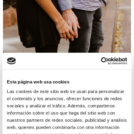
NO LOGRO SER MAMÁ
Esta página web usa cookies
¿No te quedas
Las cookies de este sitio web se usan para personalizar
embarazada? En Accuna te
el contenido y los anuncios, ofrecer funciones de redes
ayudamos
sociales y analizar el tráfico. Además, compartimos
información sobre el uso que haga del sitio web con
Reza el dicho popular que año nuevo, vida nueva.
nuestros partners de redes sociales, publicidad y análisis
Es completamente normal que en estas fechas te
web, quienes pueden combinarla con otra información
empieces a plantear los propósitos anuales. En