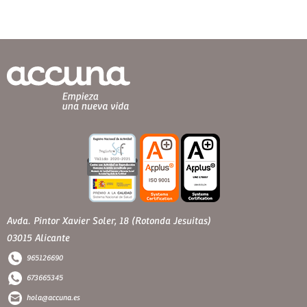
Avda. Pintor Xavier Soler, 18 (Rotonda Jesuitas)
03015 Alicante
965126690
673665345
hola@accuna.es