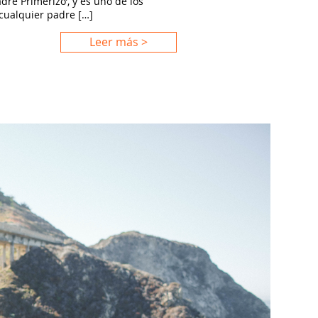
dre Primerizo’, y es uno de los
cualquier padre […]
Leer más >