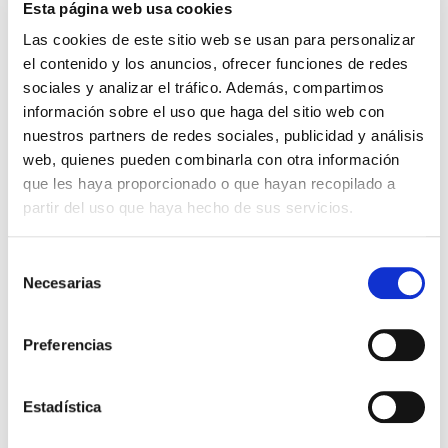
abrumada por la cantidad de información.
Esta página web usa cookies
Especialmente las personas que tienen que hacer
Las cookies de este sitio web se usan para personalizar
[…]
el contenido y los anuncios, ofrecer funciones de redes
Leer más >
sociales y analizar el tráfico. Además, compartimos
información sobre el uso que haga del sitio web con
nuestros partners de redes sociales, publicidad y análisis
web, quienes pueden combinarla con otra información
que les haya proporcionado o que hayan recopilado a
partir del uso que haya hecho de sus servicios.
Selección
Necesarias
de
consentimiento
Preferencias
Estadística