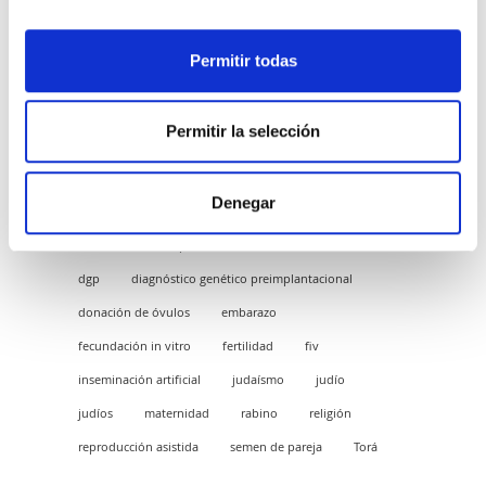
judía, el aborto está permitido siempre que sea
por riesgo vital materno. No obstante, en esta
comunidad hay enfermedades genéticas graves
Permitir todas
relativamente frecuentes. Por ejemplo la
enfermedad de Tay-Sachs, y se han descrito
casos de interrupciones del embarazo tardías
Permitir la selección
por esta razón.
Pide tu cita ¡queremos cuidarte!
Denegar
ACCUNA
adopción de embriones
Alicante
dgp
diagnóstico genético preimplantacional
donación de óvulos
embarazo
fecundación in vitro
fertilidad
fiv
inseminación artificial
judaísmo
judío
judíos
maternidad
rabino
religión
reproducción asistida
semen de pareja
Torá