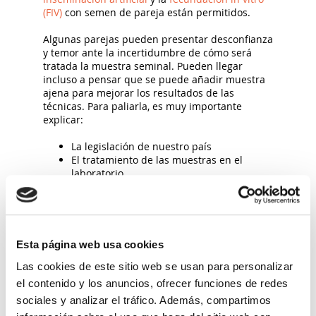
(FIV)
con semen de pareja están permitidos.
Algunas parejas pueden presentar desconfianza
y temor ante la incertidumbre de cómo será
tratada la muestra seminal. Pueden llegar
incluso a pensar que se puede añadir muestra
ajena para mejorar los resultados de las
técnicas. Para paliarla, es muy importante
explicar:
La legislación de nuestro país
El tratamiento de las muestras en el
laboratorio
Los procesos de identificación
Y sobre todo el generar una buena
relación médico – paciente – rabino
En lo que respecta a los embriones sobrantes
Esta página web usa cookies
tras un tratamiento de reproducción asistida,
existe cierta controversia. Pero en general su
Las cookies de este sitio web se usan para personalizar
donación con fines de investigación o
el contenido y los anuncios, ofrecer funciones de redes
destrucción está aceptada. En la ley judía el
sociales y analizar el tráfico. Además, compartimos
embrión comienza a considerarse como entidad