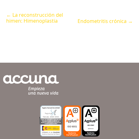
← La reconstrucción del
himen: Himenoplastia
Endometritis crónica →